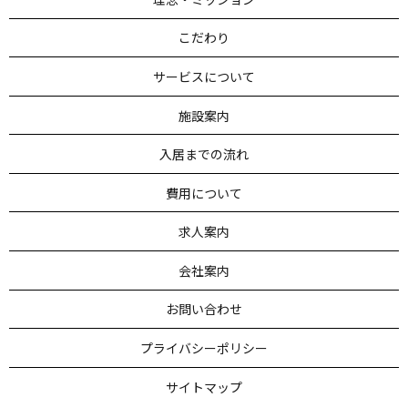
節分行事
2021/02/09
こだわり
技能実習生のご紹介
2021/02/05
お正月行事を行いました！
サービスについて
2021/01/08
MERRY CHRISTMAS♪
施設案内
2020/12/24
第5回オレンジカフェ福知山（認知症カ
2020/12/07
入居までの流れ
フェ）
費用について
文化祭を行ないました！
2020/11/20
求人案内
運動会
2020/11/10
会社案内
転けないクラブ
2020/10/09
お問い合わせ
第４回 オレンジカフェ福知山(認知症カ
2020/10/06
フェ) inメゾンパルテール福知山
プライバシーポリシー
第3回 オレンジカフェを開催しました
2020/09/18
サイトマップ