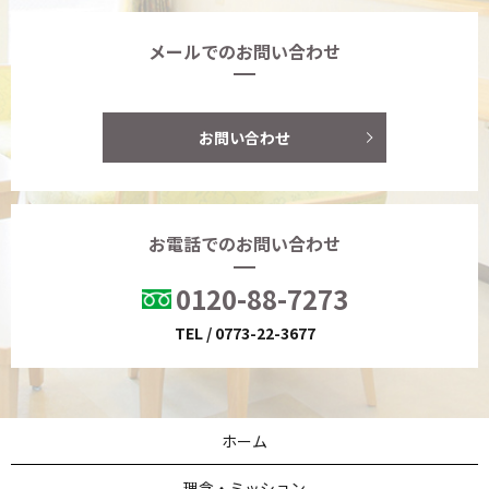
第８回オレンジカフェ福知山（認知症
2021/06/01
カフェ）
メールでのお問い合わせ
パルテール農園
2021/05/28
“食を楽しむ”
お問い合わせ
2021/04/02
お花見ドライブ?
2021/03/29
きょうと福祉人材育成認証制度
2021/03/25
お電話でのお問い合わせ
第7回 オレンジカフェ福知山（認知症
2021/03/24
カフェ）
0120-88-7273
TEL / 0773-22-3677
アクティビティケア
2021/03/22
ひなまつり
2021/03/03
第６回 オレンジカフェ福知山（認知症
2021/02/17
ホーム
カフェ）
理念・ミッション