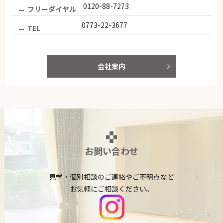
0120-88-7273
ひな祭り
フリーダイヤル
2022/03/07
0773-22-3677
TEL
節分行事
2022/02/07
HAPPY NEW YEAR！
2022/01/04
会社案内
MERRY CHRISTMAS♪
2021/12/24
第11回オレンジカフェ（認知症カフ
2021/12/01
ェ）
運動会♪
2021/11/05
第10回オレンジカフェ（認知症カフ
2021/10/01
お問い合わせ
ェ）
納涼祭
2021/08/23
見学・個別相談のご連絡やご不明点など
お気軽にご相談ください。
出張講座のご案内
2021/07/21
ふれあい祭り
2021/06/10