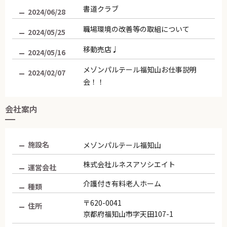
書道クラブ
2024/06/28
職場環境の改善等の取組について
2024/05/25
移動売店♩
2024/05/16
メゾンパルテール福知山お仕事説明
2024/02/07
会！！
お仕事説明会を開催します！！
2023/11/22
会社案内
処遇改善について
2022/06/24
みどりのカーテン
施設名
メゾンパルテール福知山
2022/05/20
第14回オレンジカフェ（認知症カフ
株式会社ルネスアソシエイト
2022/05/09
運営会社
ェ）
介護付き有料老人ホーム
種類
パルテールの新しい仲間です♪
2022/04/22
〒620-0041
住所
京都府福知山市字天田107-1
お花見ドライブ?
2022/04/13