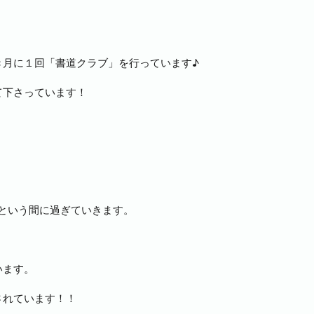
き月に１回「書道クラブ」を行っています♪
て下さっています！
という間に過ぎていきます。
」
います。
されています！！