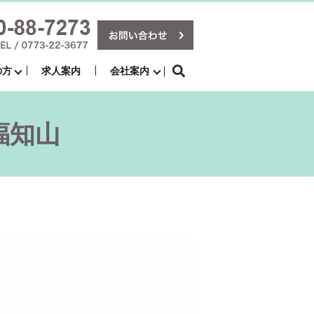
の方
求人案内
会社案内
search
福知山