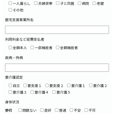
一人暮らし
夫婦世帯
子と同居
病院
老健
その他
居宅支援事業所名
利用料金など経費支払者
全額本人
一部縁故者
全額縁故者
疾病・持病
要介護認定
自立
要支援１
要支援２
要介護１
要介護２
要介護３
要介護４
要介護５
身体状況
歩行
問題ない
良好
普通
不安
不可