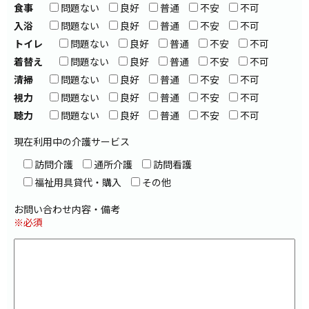
食事
問題ない
良好
普通
不安
不可
入浴
問題ない
良好
普通
不安
不可
トイレ
問題ない
良好
普通
不安
不可
着替え
問題ない
良好
普通
不安
不可
清掃
問題ない
良好
普通
不安
不可
視力
問題ない
良好
普通
不安
不可
聴力
問題ない
良好
普通
不安
不可
現在利用中の介護サービス
訪問介護
通所介護
訪問看護
福祉用具貸代・購入
その他
お問い合わせ内容・備考
※必須